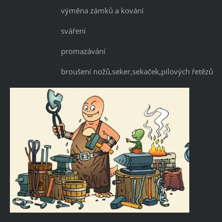
výměna zámků a kování
sváření
promazávání
broušení nožů,seker,sekaček,pilových řetězů