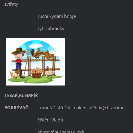
zvířaty
ruční kydání hnoje
rytí zahrádky
TESAŘ,KLEMPÍŘ
POKRÝVAČ:
montáž střešních oken,sněhových zábran
čištění žlabů
shazování sněhu a ledu