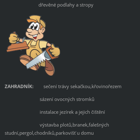
dřevěné podlahy a stropy
ZAHRADNÍK:
sečení trávy sekačkou,křovinořezem
sázení ovocných stromků
instalace jezírek a jejich čištění
výstavba plotů,branek,falešných
studní,pergol,chodníků,parkovišť u domu