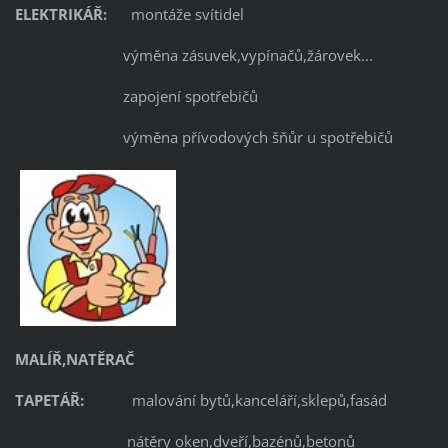
ELEKTRIKÁŘ:
montáže svítidel
výměna zásuvek,vypínačů,žárovek...
zapojení spotřebičů
výměna přívodových šňůr u spotřebičů
MALÍŘ,NATĚRAČ
TAPETÁŘ:
malování bytů,kanceláří,sklepů,fasád
nátěry oken,dveří,bazénů,betonů