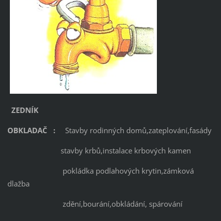
ZEDNÍK
OBKLADAČ
:
Stavby rodinných domů,zateplování,fasády
stavby krbů,instalace krbových kamen
pokládka podlahových krytin,zámková
dlažba
zdění,bourání,obkládání, spárování