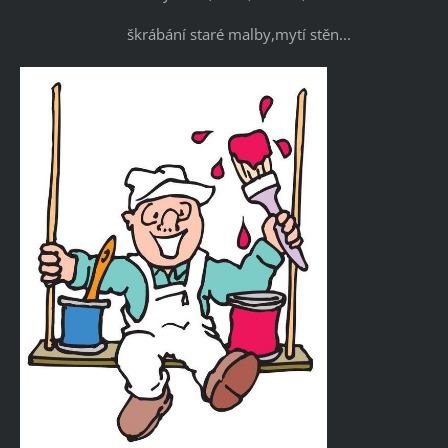
škrábání staré malby,mytí stěn...