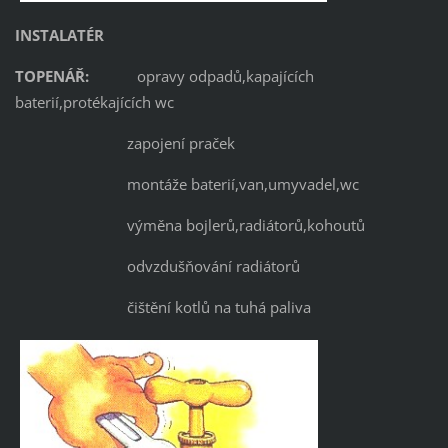
INSTALATÉR
TOPENÁŘ:
opravy odpadů,kapajících
baterií,protékajících wc
zapojení praček
montáže baterií,van,umyvadel,wc
výměna bojlerů,radiátorů,kohoutů
odvzdušňování radiátorů
čištění kotlů na tuhá paliva