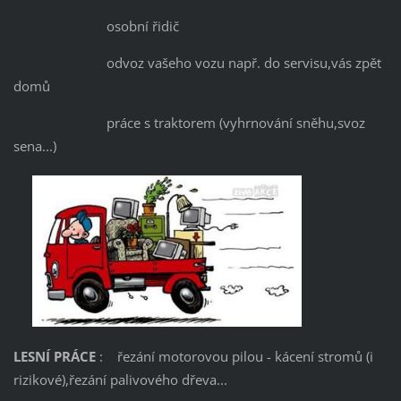
osobní řidič
odvoz vašeho vozu např. do servisu,vás zpět
domů
práce s traktorem (vyhrnování sněhu,svoz
sena...)
LESNÍ PRÁCE
: řezání motorovou pilou - kácení stromů (i
rizikové),řezání palivového dřeva...