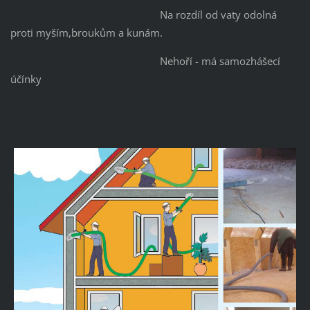
Na rozdíl od vaty odolná
proti myším,broukům a kunám.
Nehoří - má samozhášecí
účínky