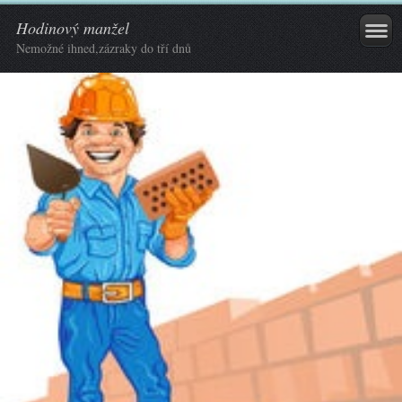
Hodinový manžel
Nemožné ihned,zázraky do tří dnů