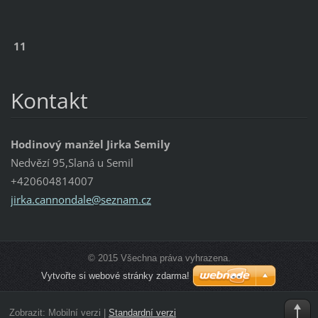
11
Kontakt
Hodinový manžel Jirka Semily
Nedvězí 95,Slaná u Semil
+420604814007
jirka.ca
nnondale
@seznam.
cz
© 2015 Všechna práva vyhrazena.
Vytvořte si webové stránky zdarma!
Zobrazit:
Mobilní verzi
|
Standardní verzi